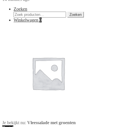
Zoeken
Zoeken
Zoeken
naar:
Winkelwagen
0
Je bekijkt nu:
Vleessalade met groenten