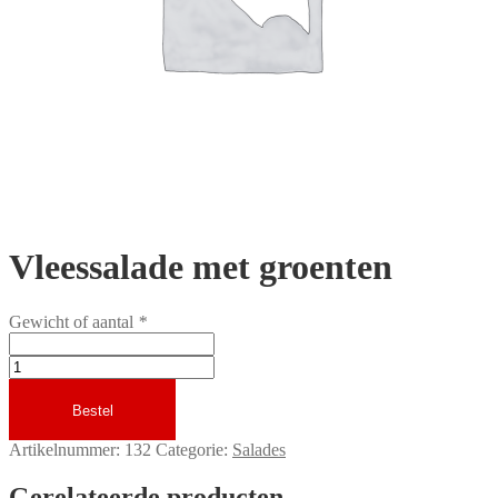
Vleessalade met groenten
Gewicht of aantal
*
Vleessalade
met
groenten
Bestel
aantal
Artikelnummer:
132
Categorie:
Salades
Gerelateerde producten