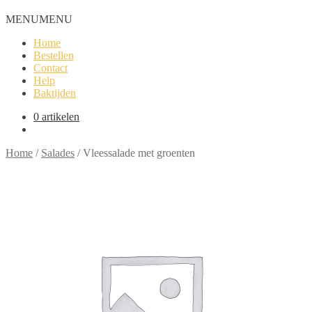
MENU
MENU
Home
Bestellen
Contact
Help
Baktijden
0 artikelen
Home
/
Salades
/
Vleessalade met groenten