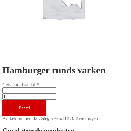
Hamburger runds varken
Gewicht of aantal
*
Hamburger
runds
varken
Bestel
aantal
Artikelnummer:
42
Categorieën:
BBQ
,
Bereidingen
Gerelateerde producten