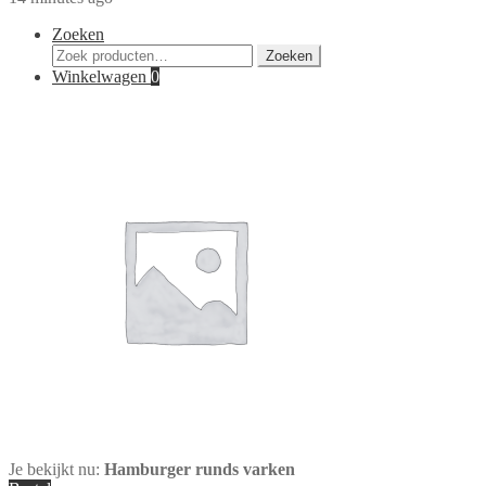
Zoeken
Zoeken
Zoeken
naar:
Winkelwagen
0
Je bekijkt nu:
Hamburger runds varken