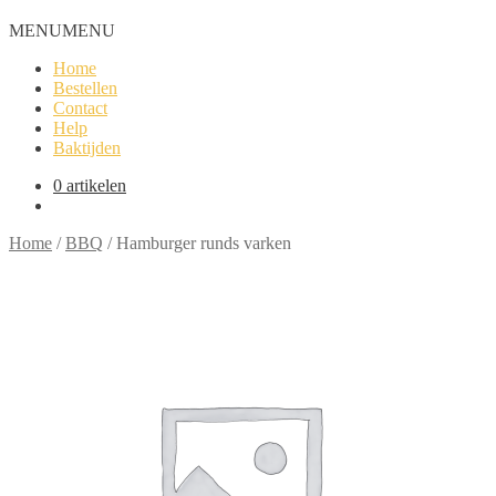
MENU
MENU
Home
Bestellen
Contact
Help
Baktijden
0 artikelen
Home
/
BBQ
/
Hamburger runds varken